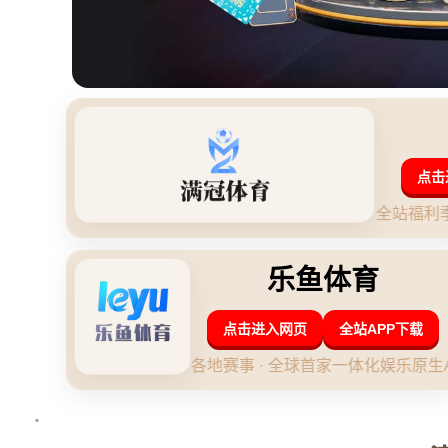
网站首页
关于世界杯比分结果
问题解答
网站首页
关于世界杯比分结果
2026世界杯竞猜平台官
admin
2026-07-03T01:59:32+08:00
2026
2026世界杯竞猜平台官方入口链接全攻略