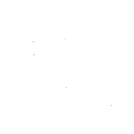
提交
关注我们
Facebook
Twitter
Pinterest