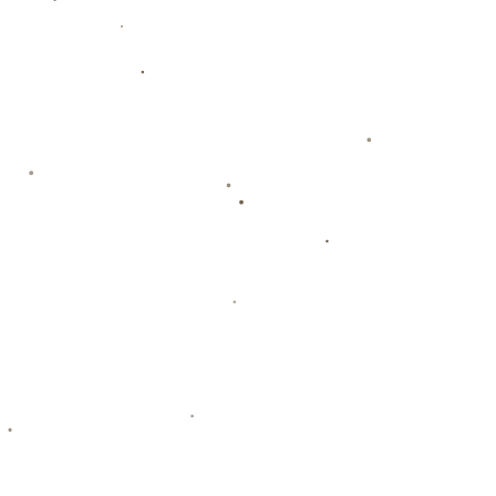
订阅
地址
安徽省合肥市长丰县朱巷镇
电话
025-9719478
邮箱