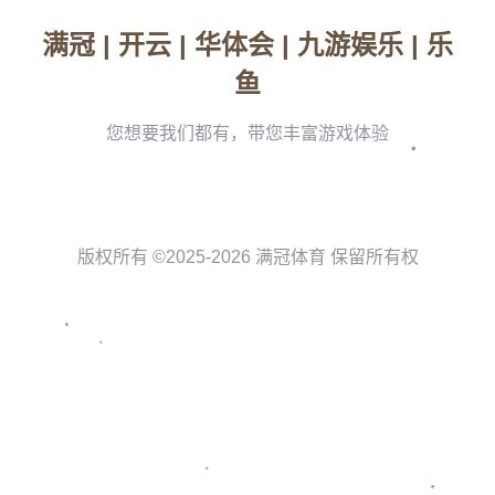
猜。在赛前做功课、分析数据、推演走势，再到赛后对照结果、复
盘思路，这个过程既是对足球理解的一次检验，也是对理性决策能
力的磨练。本文将围绕“官方平台世界杯竞猜全攻略，畅享竞彩乐
趣”展开，从平台选择、玩法解析、实战技巧到风险控制，帮助你
在享受竞猜乐趣的做到心中有数、下注有据、过程有度。
理解官方平台的优势与安全性
世界杯期间，各种所谓“内部消息”“稳赚方案”层出不穷，选择官方
平台，是参与竞猜的第一道安全防线。官方平台通常由国家或合法
机构监管，具备资质认证、资金托管、交易记录可追溯等特点，相
比非正规渠道更能保障用户权益和资金安全。尤其在大赛期间，投
注量巨大，只有在官方渠道下注，中奖后的兑付速度、中奖信息公
示以及纠纷处理机制才更加可靠。官方平台对用户信息保护、投注
限额管理、风险提示等也更为规范，可以有效避免因冲动下注造成
不必要的损失。