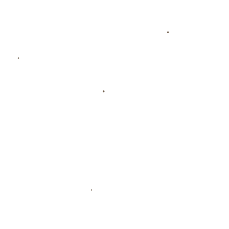
分享至:
需求表单