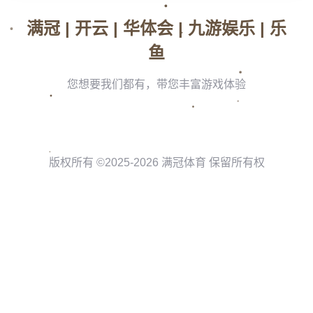
随着北美联合举办的2026世界杯临近，关于
2026世界杯手机投注
全站盘口
的讨论已经悄然升温。许多球迷不再满足于只是看球，而
是希望通过更专业的盘口分析和数据判断，为自己的观点和预测找
到一个更具参与感的出口。尤其是移动端的渗透，让人们不再局限
于电脑界面，只要打开手机，便能随时浏览盘口变化、即时赔率和
各种衍生玩法。在这种背景下，如何理解全站盘口的逻辑、识别潜
在风险并提升决策质量，就成了每一个打算参与世界杯手机投注的
用户绕不开的话题。
全站盘口的本质与2026世界杯的特殊性